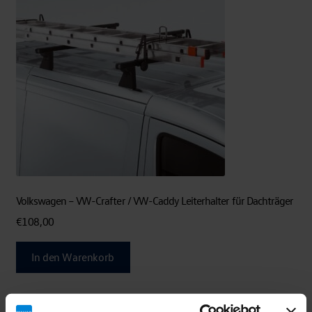
Volkswagen – VW-Crafter / VW-Caddy Leiterhalter für Dachträger
€
108,00
In den Warenkorb