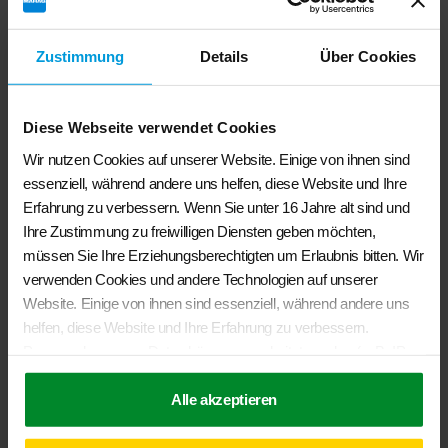
Zustimmung
Details
Über Cookies
Diese Webseite verwendet Cookies
Wir nutzen Cookies auf unserer Website. Einige von ihnen sind
essenziell, während andere uns helfen, diese Website und Ihre
Erfahrung zu verbessern. Wenn Sie unter 16 Jahre alt sind und
Ihre Zustimmung zu freiwilligen Diensten geben möchten,
müssen Sie Ihre Erziehungsberechtigten um Erlaubnis bitten. Wir
verwenden Cookies und andere Technologien auf unserer
Website. Einige von ihnen sind essenziell, während andere uns
helfen, diese Website und Ihre Erfahrung zu verbessern.
Volkswagen VW-T5 Dach-Grundträger
Personenbezogene Daten können verarbeitet werden (z. B. IP-
Adressen), z. B. für personalisierte Anzeigen und Inhalte oder
€
399,00
Anzeigen- und Inhaltsmessung. Weitere Informationen über die
Alle akzeptieren
Verwendung Ihrer Daten finden Sie in unserer
Weiterlesen
Datenschutzerklärung
. Sie können Ihre Auswahl jederzeit unter