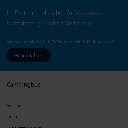
Ihr Partner in München für Volkswagen
Nutzfahrzeuge und Freizeitmobile.
Karl-Schmid-Str. 12, 81829 München
Tel.:
089 48001-730
Mehr erfahren
Campingbus
Aussen
Innen
Energieversorgung