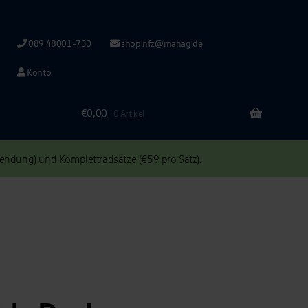
089 48001-730
shop.nfz@mahag.de
Konto
€
0,00
0 Artikel
ndung) und Komplettradsätze (€59 pro Satz).