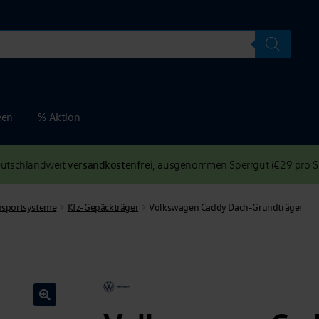
een
% Aktion
versandkostenfrei
deutschlandweit
, ausgenommen Sperrgut (€29 pro Se
nsportsysteme
Kfz-Gepäckträger
Volkswagen Caddy Dach-Grundträger