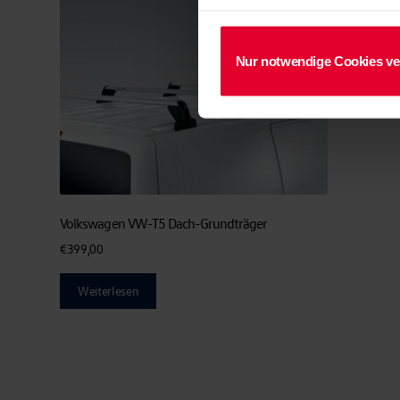
Nur notwendige Cookies v
Volkswagen VW-T5 Dach-Grundträger
€
399,00
Weiterlesen