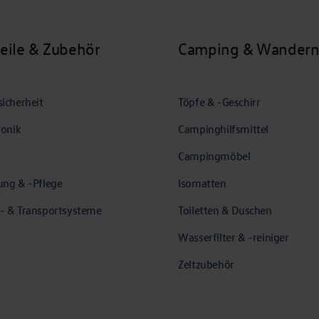
teile & Zubehör
Camping & Wander
icherheit
Töpfe & -Geschirr
ronik
Campinghilfsmittel
Campingmöbel
ung & -Pflege
Isomatten
- & Transportsysteme
Toiletten & Duschen
Wasserfilter & -reiniger
Zeltzubehör