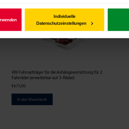
Individuelle
erwenden
Datenschutzeinstellungen
VW Fahrradträger für die Anhängevorrichtung für 2
Fahrräder (erweiterbar auf 3-Räder)
€
675,00
In den Warenkorb