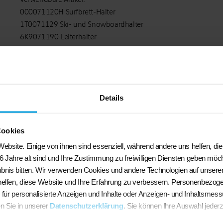
000071120H Surfbrett-Halter
1T0071129 Ski- und Snowboardhalter
6K9071190 Leiterhalter
6K9071192 Laufrolle
6Q0071128 Fahrradhalter
7H0071715 666 Spoiler-Set Farbe: silber
7M0071128D Fahrradhalter
Details
Cookies
ebsite. Einige von ihnen sind essenziell, während andere uns helfen, di
Ähnliche Produkte
6 Jahre alt sind und Ihre Zustimmung zu freiwilligen Diensten geben möc
bnis bitten. Wir verwenden Cookies und andere Technologien auf unserer
helfen, diese Website und Ihre Erfahrung zu verbessern. Personenbezog
. für personalisierte Anzeigen und Inhalte oder Anzeigen- und Inhaltsmes
n Sie in unserer
Datenschutzerklärung
. Sie können Ihre Auswahl jederz