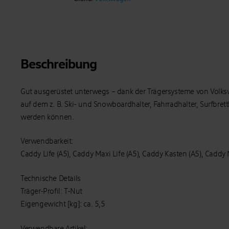
Beschreibung
Gut ausgerüstet unterwegs – dank der Trägersysteme von Volksw
auf dem z. B. Ski- und Snowboardhalter, Fahrradhalter, Surfbret
werden können.
Verwendbarkeit:
Caddy Life (A5), Caddy Maxi Life (A5), Caddy Kasten (A5), Cadd
Technische Details
Träger-Profil: T-Nut
Eigengewicht [kg]: ca. 5,5
Verwendbare Artikel: