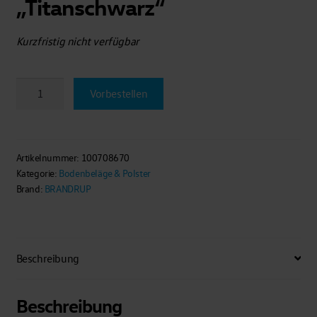
„Titanschwarz“
Kurzfristig nicht verfügbar
Veloursteppich
Vorbestellen
für
die
rechte
Trittstufe
Artikelnummer:
100708670
Kategorie:
Bodenbeläge & Polster
im
Brand:
BRANDRUP
Fahrgastraum
VW
T6.1/T6/T5,
Design
Beschreibung
„Titanschwarz"
Menge
Beschreibung