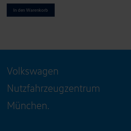
Preis
Preis
war:
ist:
In den Warenkorb
€52,00
€35,90.
Volkswagen
Nutzfahrzeugzentrum
München.