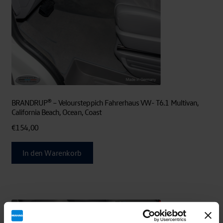
BRANDRUP® – Veloursteppich Fahrerhaus VW- T6.1 Multivan,
California Beach, Ocean, Coast
€
154,00
In den Warenkorb