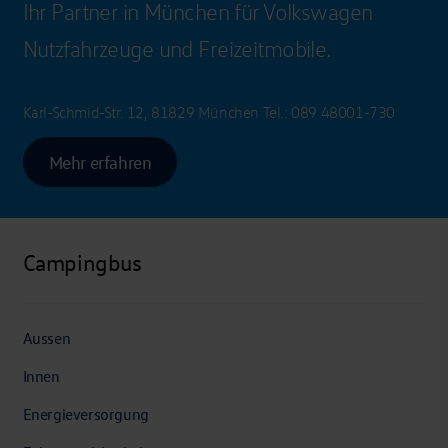
Ihr Partner in München für Volkswagen
Nutzfahrzeuge und Freizeitmobile.
Karl-Schmid-Str. 12, 81829 München
Tel.:
089 48001-730
Mehr erfahren
Campingbus
Aussen
Innen
Energieversorgung