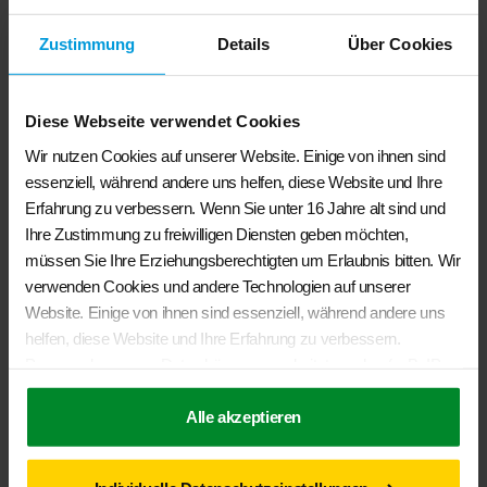
Zustimmung
Details
Über Cookies
Diese Webseite verwendet Cookies
Wir nutzen Cookies auf unserer Website. Einige von ihnen sind
essenziell, während andere uns helfen, diese Website und Ihre
Erfahrung zu verbessern. Wenn Sie unter 16 Jahre alt sind und
Ihre Zustimmung zu freiwilligen Diensten geben möchten,
müssen Sie Ihre Erziehungsberechtigten um Erlaubnis bitten. Wir
verwenden Cookies und andere Technologien auf unserer
BRANDRUP® – Veloursteppich 2.Sitzreihe VW Caddy 3+4 ab 2011
Website. Einige von ihnen sind essenziell, während andere uns
„Anthrazit“
helfen, diese Website und Ihre Erfahrung zu verbessern.
Personenbezogene Daten können verarbeitet werden (z. B. IP-
€
37,00
Adressen), z. B. für personalisierte Anzeigen und Inhalte oder
Anzeigen- und Inhaltsmessung. Weitere Informationen über die
Alle akzeptieren
In den Warenkorb
Verwendung Ihrer Daten finden Sie in unserer
Datenschutzerklärung
. Sie können Ihre Auswahl jederzeit unter