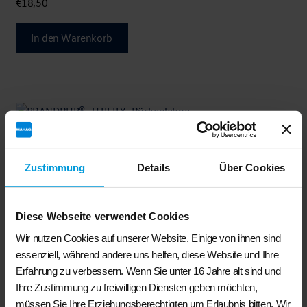
€
18,50
In den Warenkorb
Zustimmung
Details
Über Cookies
BRANDRUP®- UTILITY- Rückenlehne Fahrer-/Beifahrersitz VW
T6.1 California Coast und Beach
€
184,50
Diese Webseite verwendet Cookies
Wir nutzen Cookies auf unserer Website. Einige von ihnen sind
In den Warenkorb
essenziell, während andere uns helfen, diese Website und Ihre
Erfahrung zu verbessern. Wenn Sie unter 16 Jahre alt sind und
Ihre Zustimmung zu freiwilligen Diensten geben möchten,
müssen Sie Ihre Erziehungsberechtigten um Erlaubnis bitten. Wir