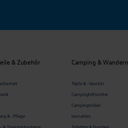
teile & Zubehör
Camping & Wander
icherheit
Töpfe & -Geschirr
ronik
Campinghilfsmittel
Campingmöbel
ung & -Pflege
Isomatten
- & Transportsysteme
Toiletten & Duschen