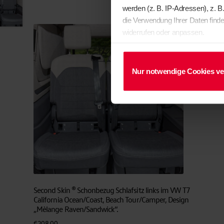
werden (z. B. IP-Adressen), z. B
die Verwendung Ihrer Daten finde
widerrufen oder anpassen.
Nur notwendige Cookies v
Second Skin ® Schonbezug Schlafsitz links im VW T7
California Ocean/Coast, Beach Tour/Camper, Design
„Mèlange Raven/Sandwick“.
€
208,00