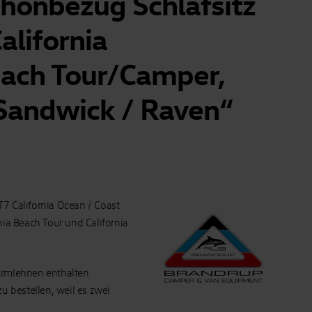
chonbezug Schlafsitz
alifornia
each Tour/Camper,
 Sandwick / Raven“
7 California Ocean / Coast
nia Beach Tour und California
Armlehnen enthalten.
zu bestellen, weil es zwei