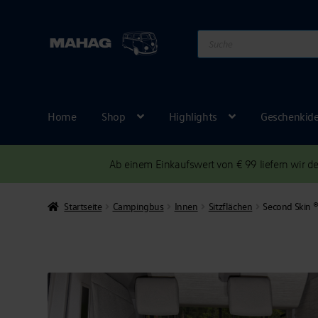
Products
search
Home
Shop
Highlights
Geschenkid
Ab einem Einkaufswert von € 99 liefern wir 
Startseite
Campingbus
Innen
Sitzflächen
Second Skin ®