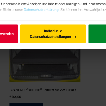
Ähnliche Produkte
. für personalisierte Anzeigen und Inhalte oder Anzeigen- und Inhaltsmes
n Sie in unserer
Datenschutzerklärung
. Sie können Ihre Auswahl jederz
Individuelle
erwenden
Datenschutzeinstellungen
BRANDRUP® iXTEND® Faltbett für VW ID.Buzz
€
564,00