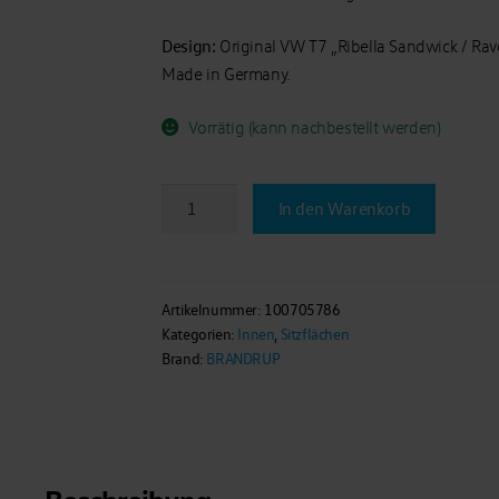
Design:
Original VW T7 „Ribella Sandwick / Rav
Made in Germany.
Vorrätig (kann nachbestellt werden)
Second
In den Warenkorb
Skin
®
Schonbezug
Schlafsitz
Artikelnummer:
100705786
Kategorien:
Innen
,
Sitzflächen
links
Brand:
BRANDRUP
im
VW
T7
California
Ocean/Coast,