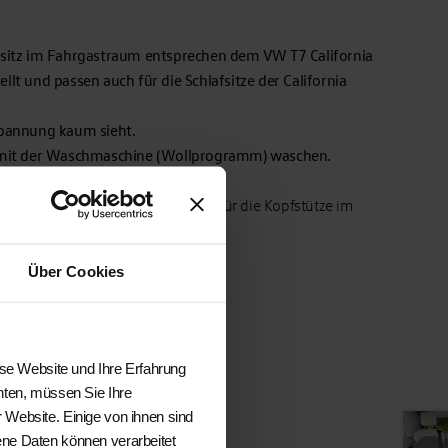
sitz
im Fahrgastraum entsprechen dem VW T7 California
lt und passen auch für die Schlafsitze der California
spannung kaum sieht.
ar mit der Waschmaschine (Wollprogramm) waschen.
ick“ gibt es auch.
gastraum ist auch der Schonbezug für die Kopfstütze im
Über Cookies
ese Website und Ihre Erfahrung
hten, müssen Sie Ihre
 Website. Einige von ihnen sind
ene Daten können verarbeitet