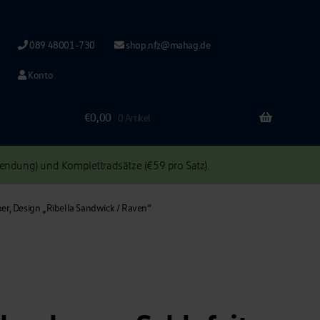
089 48001-730
shop.nfz@mahag.de
Konto
€
0,00
0 Artikel
ndung) und Komplettradsätze (€59 pro Satz).
er, Design „Ribella Sandwick / Raven“