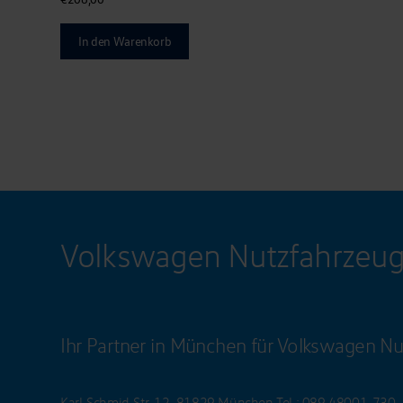
In den Warenkorb
Volkswagen Nutzfahrzeu
Ihr Partner in München für Volkswagen Nu
Karl-Schmid-Str. 12, 81829 München
Tel.:
089 48001-730