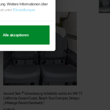
sung. Weitere Informationen über
eit unter
Einstellungen
Alle akzeptieren
Second Skin ® Schonbezug Schlafsitz rechts im VW T7
California Ocean/Coast, Beach Tour/Camper, Design
„Mèlange Raven/Sandwick“.
€
208,00