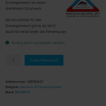
Einstiegsbereich vor daran
streifendem Schuhwerk.
Die Schutzfolien für den
Einstiegsbereich gibt es als Set (2
Stück) für beide Seiten des Fahrerhauses.
Vorrätig (kann nachbestellt werden)
BRANDRUP®
In den Warenkorb
Schutzfolien
transparent
für
Fahrerhaus-
Artikelnummer:
100704517
Kategorie:
Stauraum- & Transportsysteme
Türeinstieg,
Brand:
BRANDRUP
2er-
Set,
ID.Buzz