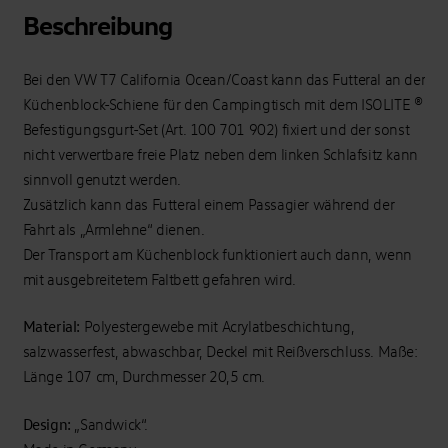
T7
Beschreibung
Menge
Bei den VW T7 California Ocean/Coast kann das Futteral an der
Küchenblock-Schiene für den Campingtisch mit dem ISOLITE ®
Befestigungsgurt-Set (Art. 100 701 902) fixiert und der sonst
nicht verwertbare freie Platz neben dem linken Schlafsitz kann
sinnvoll genutzt werden.
Zusätzlich kann das Futteral einem Passagier während der
Fahrt als „Armlehne“ dienen.
Der Transport am Küchenblock funktioniert auch dann, wenn
mit ausgebreitetem Faltbett gefahren wird.
Material:
Polyestergewebe mit Acrylatbeschichtung,
salzwasserfest, abwaschbar, Deckel mit Reißverschluss. Maße:
Länge 107 cm, Durchmesser 20,5 cm.
Design:
„Sandwick“.