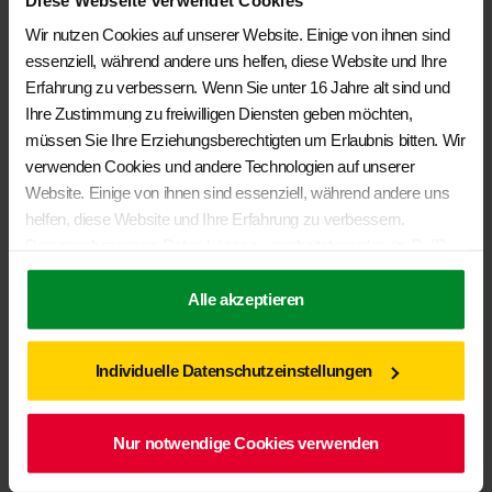
links, für VW Caddy 4/3 mit Verkleidung
Wir nutzen Cookies auf unserer Website. Einige von ihnen sind
€
29,50
essenziell, während andere uns helfen, diese Website und Ihre
Erfahrung zu verbessern. Wenn Sie unter 16 Jahre alt sind und
In den Warenkorb
Ihre Zustimmung zu freiwilligen Diensten geben möchten,
müssen Sie Ihre Erziehungsberechtigten um Erlaubnis bitten. Wir
verwenden Cookies und andere Technologien auf unserer
Website. Einige von ihnen sind essenziell, während andere uns
helfen, diese Website und Ihre Erfahrung zu verbessern.
Personenbezogene Daten können verarbeitet werden (z. B. IP-
Adressen), z. B. für personalisierte Anzeigen und Inhalte oder
Anzeigen- und Inhaltsmessung. Weitere Informationen über die
Alle akzeptieren
Verwendung Ihrer Daten finden Sie in unserer
BRANDRUP®- ISOLITE® Inside Schiebefenster in Schiebetür links,
für VW Caddy 4/3 mit Verkleidung
Datenschutzerklärung
. Sie können Ihre Auswahl jederzeit unter
Individuelle Datenschutzeinstellungen
Einstellungen
widerrufen oder anpassen.
€
26,50
In den Warenkorb
Nur notwendige Cookies verwenden