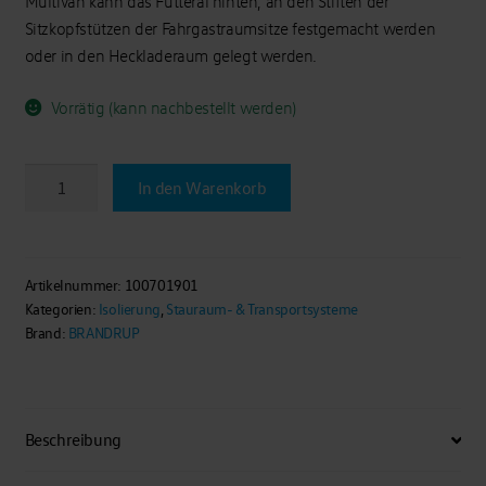
Multivan kann das Futteral hinten, an den Stiften der
Sitzkopfstützen der Fahrgastraumsitze festgemacht werden
oder in den Heckladeraum gelegt werden.
Vorrätig (kann nachbestellt werden)
ISOLITE
In den Warenkorb
®
Futteral
Mk
I
Artikelnummer:
100701901
Kategorien:
Isolierung
,
Stauraum- & Transportsysteme
für
Brand:
BRANDRUP
ISOLITE
®
Extreme
/
Beschreibung
Inside
VW