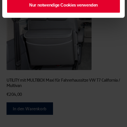
Nur notwendige Cookies verwenden
UTILITY mit MULTIBOX Maxi für Fahrerhaussitze VW T7 California /
Multivan
€
204,00
In den Warenkorb