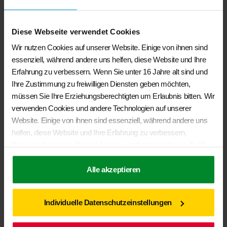
Diese Webseite verwendet Cookies
Wir nutzen Cookies auf unserer Website. Einige von ihnen sind
essenziell, während andere uns helfen, diese Website und Ihre
Erfahrung zu verbessern. Wenn Sie unter 16 Jahre alt sind und
Ihre Zustimmung zu freiwilligen Diensten geben möchten,
müssen Sie Ihre Erziehungsberechtigten um Erlaubnis bitten. Wir
Volkswagen- Fahrradträger für die Anhängevorrichtung für 2
verwenden Cookies und andere Technologien auf unserer
Fahrräder, Premium faltbar
Website. Einige von ihnen sind essenziell, während andere uns
€
809,00
helfen, diese Website und Ihre Erfahrung zu verbessern.
Personenbezogene Daten können verarbeitet werden (z. B. IP-
In den Warenkorb
Adressen), z. B. für personalisierte Anzeigen und Inhalte oder
Anzeigen- und Inhaltsmessung. Weitere Informationen über die
Alle akzeptieren
Verwendung Ihrer Daten finden Sie in unserer
Datenschutzerklärung
. Sie können Ihre Auswahl jederzeit unter
Individuelle Datenschutzeinstellungen
Einstellungen
widerrufen oder anpassen.