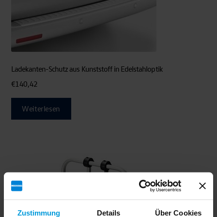
Ladekanten-Schutz aus Kunststoff in Edelstahloptik
€
140,42
Weiterlesen
Zustimmung
Details
Über Cookies