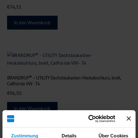
€
74,51
In den Warenkorb
BRANDRUP® – UTILITY Dachstaukasten-Heckabschluss, breit,
California VW- T4
€
96,50
In den Warenkorb
Zustimmung
Details
Über Cookies