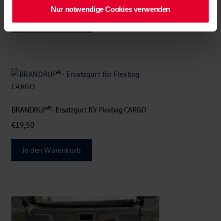
Nur notwendige Cookies verwenden
In den Warenkorb
BRANDRUP®- Ersatzgurt für Flexbag CARGO
€
19,50
In den Warenkorb