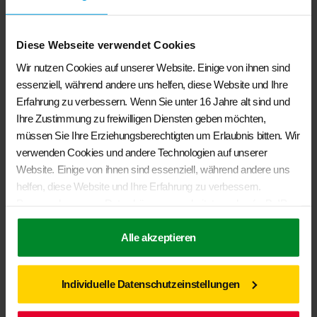
Ähnliche Produkte
Diese Webseite verwendet Cookies
Wir nutzen Cookies auf unserer Website. Einige von ihnen sind
essenziell, während andere uns helfen, diese Website und Ihre
Erfahrung zu verbessern. Wenn Sie unter 16 Jahre alt sind und
Ihre Zustimmung zu freiwilligen Diensten geben möchten,
müssen Sie Ihre Erziehungsberechtigten um Erlaubnis bitten. Wir
verwenden Cookies und andere Technologien auf unserer
Website. Einige von ihnen sind essenziell, während andere uns
helfen, diese Website und Ihre Erfahrung zu verbessern.
Personenbezogene Daten können verarbeitet werden (z. B. IP-
Adressen), z. B. für personalisierte Anzeigen und Inhalte oder
Anzeigen- und Inhaltsmessung. Weitere Informationen über die
Alle akzeptieren
Verwendung Ihrer Daten finden Sie in unserer
Datenschutzerklärung
. Sie können Ihre Auswahl jederzeit unter
BRANDRUP®- UTILITY- Bettkasten Vorderseite links für allen T6.1/
Individuelle Datenschutzeinstellungen
Einstellungen
widerrufen oder anpassen.
T6/ T5 California Modellen mit Campingvollausstattung
€
62,50