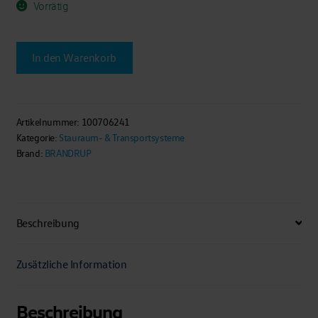
Vorrätig
BRANDRUP®
In den Warenkorb
-
UTILITY
Rückenlehne
Fahrer-/
Artikelnummer:
100706241
Kategorie:
Stauraum- & Transportsysteme
Beifahrersitz
Brand:
BRANDRUP
VW-
T4
California
Menge
Beschreibung
Zusätzliche Information
Beschreibung