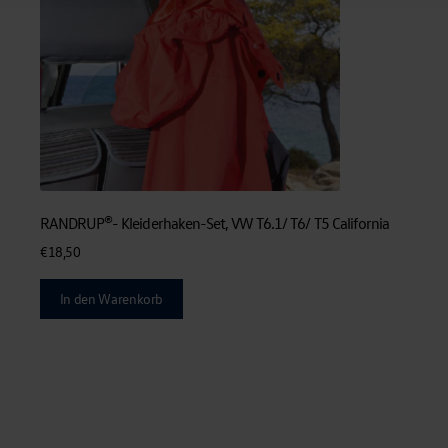
RANDRUP®- Kleiderhaken-Set, VW T6.1/ T6/ T5 California
€
18,50
In den Warenkorb