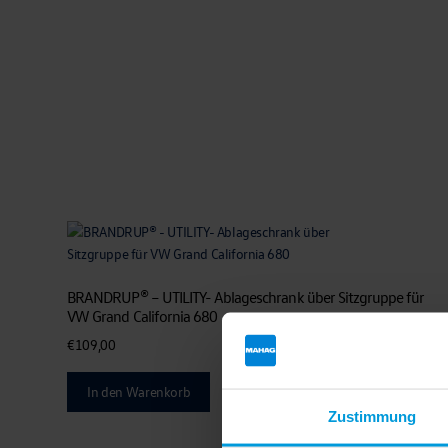
BRANDRUP® – UTILITY- Ablageschrank über Sitzgruppe für
VW Grand California 680
€
109,00
In den Warenkorb
Zustimmung