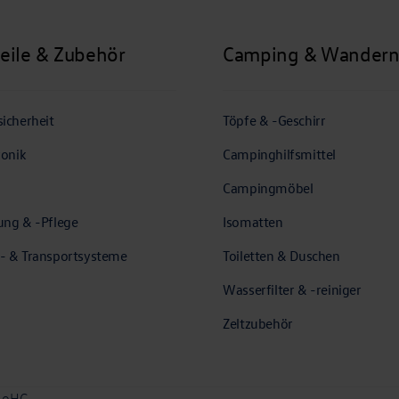
teile & Zubehör
Camping & Wander
icherheit
Töpfe & -Geschirr
ronik
Campinghilfsmittel
Campingmöbel
ung & -Pflege
Isomatten
- & Transportsysteme
Toiletten & Duschen
Wasserfilter & -reiniger
Zeltzubehör
. oHG