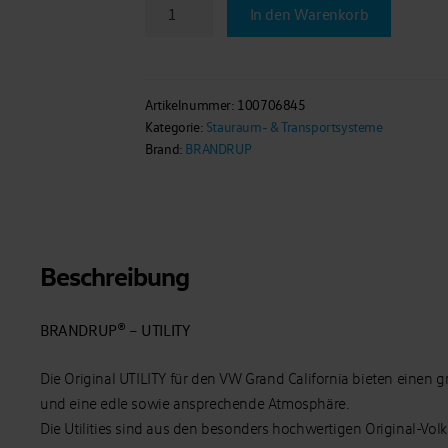
BRANDRUP®
In den Warenkorb
-
UTILITY-
Ablageschrank
über
Artikelnummer:
100706845
Kategorie:
Stauraum- & Transportsysteme
Sitzgruppe
Brand:
BRANDRUP
für
VW
Grand
California
680
Beschreibung
Menge
BRANDRUP® – UTILITY
Die Original UTILITY für den VW Grand California bieten einen
und eine edle sowie ansprechende Atmosphäre.
Die Utilities sind aus den besonders hochwertigen Original-Vol