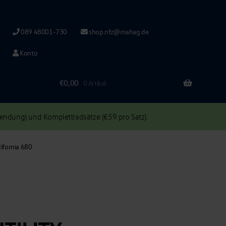
089 48001-730
shop.nfz@mahag.de
Konto
€
0,00
0 Artikel
ndung) und Komplettradsätze (€59 pro Satz).
ifornia 680