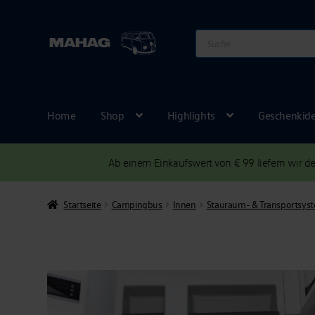
Products
search
Home
Shop
Highlights
Geschenkid
Ab einem Einkaufswert von € 99 liefern wir 
Startseite
Campingbus
Innen
Stauraum- & Transportsys