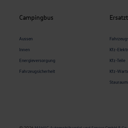
Campingbus
Ersatz
Aussen
Fahrzeugs
Innen
Kfz-Elekt
Energieversorgung
Kfz-Teile
Fahrzeugsicherheit
Kfz-Wart
Stauraum
© 2026
MAHAG Automobilhandel und Service GmbH & Co