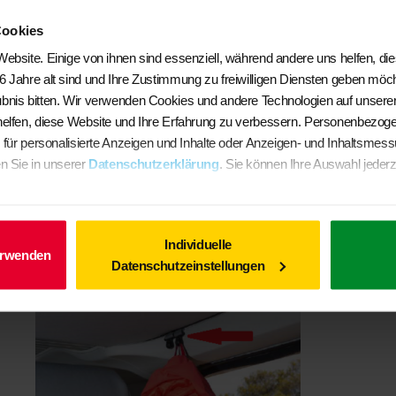
Cookies
ebsite. Einige von ihnen sind essenziell, während andere uns helfen, di
6 Jahre alt sind und Ihre Zustimmung zu freiwilligen Diensten geben möc
BRANDRUP® – UTILITY- Rückenlehne Fahrer-/Beifahrersitz,
bnis bitten. Wir verwenden Cookies und andere Technologien auf unserer
alle VW Grand California und VW-Crafter ab 2017
helfen, diese Website und Ihre Erfahrung zu verbessern. Personenbezog
€
184,50
. für personalisierte Anzeigen und Inhalte oder Anzeigen- und Inhaltsmes
n Sie in unserer
Datenschutzerklärung
. Sie können Ihre Auswahl jederz
In den Warenkorb
Individuelle
erwenden
Ähnliche Produkte
Datenschutzeinstellungen