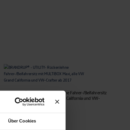
BRANDRUP® – UTILITY- Rückenlehne Fahrer-/Beifahrersitz
mit MULTIBOX Maxi, alle VW Grand California und VW-
Crafter ab 2017
€
178,50
Über Cookies
In den Warenkorb