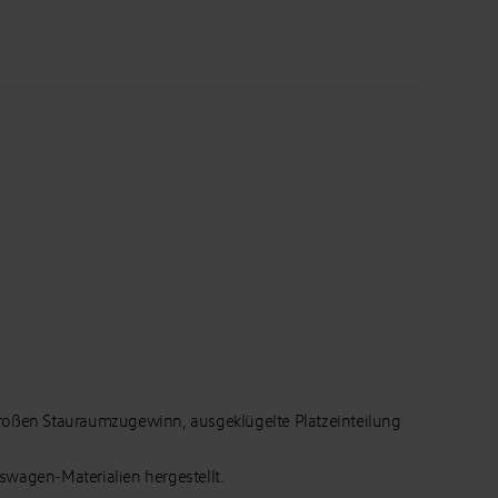
 großen Stauraumzugewinn, ausgeklügelte Platzeinteilung
kswagen-Materialien hergestellt.