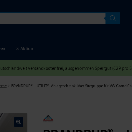
een
% Aktion
versandkostenfrei
deutschlandweit
, ausgenommen Sperrgut (€29 pro Se
teme
BRANDRUP® – UTILITY- Ablageschrank über Sitzgruppe für VW Grand Cal