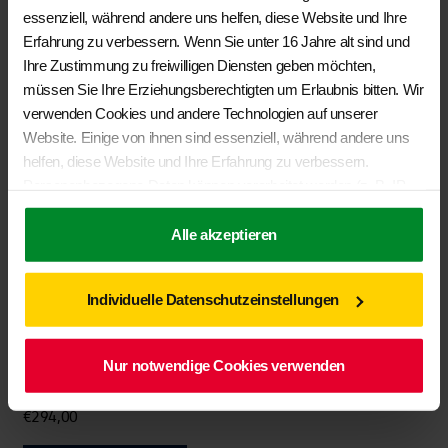
essenziell, während andere uns helfen, diese Website und Ihre
Erfahrung zu verbessern. Wenn Sie unter 16 Jahre alt sind und
Ihre Zustimmung zu freiwilligen Diensten geben möchten,
müssen Sie Ihre Erziehungsberechtigten um Erlaubnis bitten. Wir
verwenden Cookies und andere Technologien auf unserer
Website. Einige von ihnen sind essenziell, während andere uns
helfen, diese Website und Ihre Erfahrung zu verbessern.
Personenbezogene Daten können verarbeitet werden (z. B. IP-
Adressen), z. B. für personalisierte Anzeigen und Inhalte oder
Anzeigen- und Inhaltsmessung. Weitere Informationen über die
Alle akzeptieren
Verwendung Ihrer Daten finden Sie in unserer
Datenschutzerklärung
. Sie können Ihre Auswahl jederzeit unter
Individuelle Datenschutzeinstellungen
Einstellungen
widerrufen oder anpassen.
Nur notwendige Cookies verwenden
BRANDRUP® – Second Skin Schonbezüge 2er Sitzbank VW- Grand
California
€
294,00