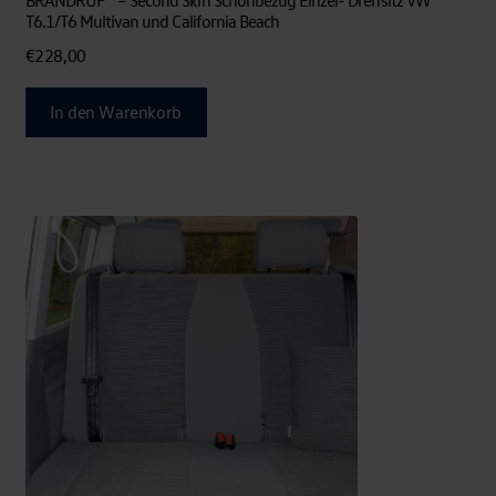
BRANDRUP® – Second Skin Schonbezug Einzel- Drehsitz VW
T6.1/T6 Multivan und California Beach
€
228,00
In den Warenkorb