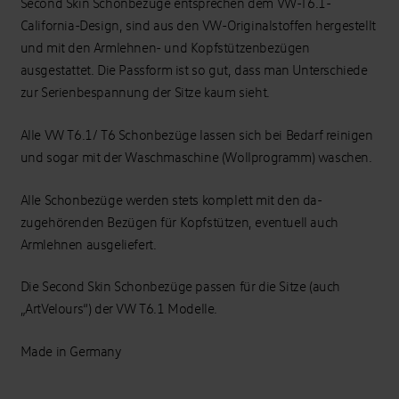
Second Skin Schonbezüge entsprechen dem VW-T6.1-
California-Design, sind aus den VW-Originalstoffen hergestellt
und mit den Armlehnen- und Kopfstützenbezügen
ausgestattet. Die Passform ist so gut, dass man Unterschiede
zur Serienbespannung der Sitze kaum sieht.
Alle VW T6.1/ T6 Schonbezüge lassen sich bei Bedarf reinigen
und sogar mit der Wasch­maschine (Wollprogramm) waschen.
Alle Schon­bezüge werden stets komplett mit den da­
zugehörenden Bezügen für Kopfstützen, eventuell auch
Armlehnen ausgeliefert.
Die Second Skin Schonbezüge passen für die Sitze (auch
„ArtVelours“) der VW T6.1 Modelle.
Made in Germany