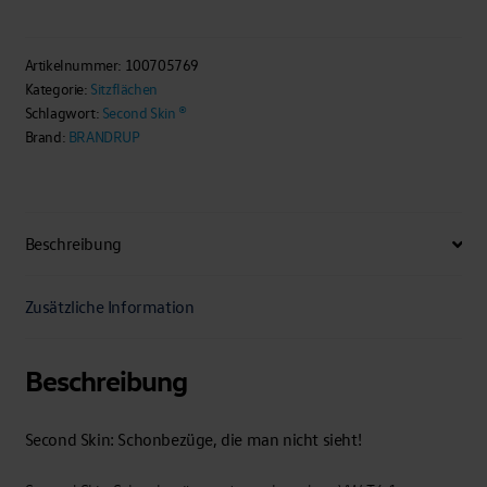
Skin®
Schonbezüge
2er
Artikelnummer:
100705769
Kategorie:
Sitzflächen
Sitzbank
Schlagwort:
Second Skin ®
VW
Brand:
BRANDRUP
T6.1/
T6
California
Ocean
Beschreibung
und
Coast
Zusätzliche Information
Menge
Beschreibung
Second Skin: Schonbezüge, die man nicht sieht!