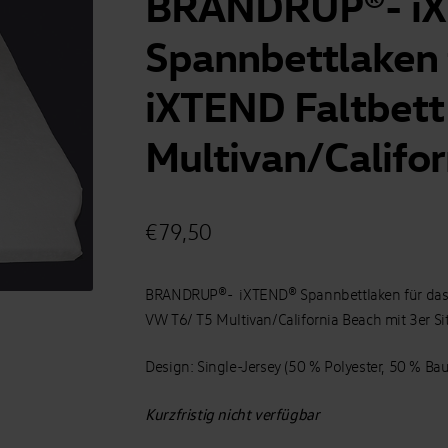
BRANDRUP®- i
Spannbettlaken 
iXTEND Faltbet
Multivan/Califo
€
79,50
BRANDRUP®- iXTEND® Spannbettlaken für da
VW T6/ T5 Multivan/California Beach mit 3er Si
Design: Single-Jersey (50 % Polyester, 50 % Ba
Kurzfristig nicht verfügbar