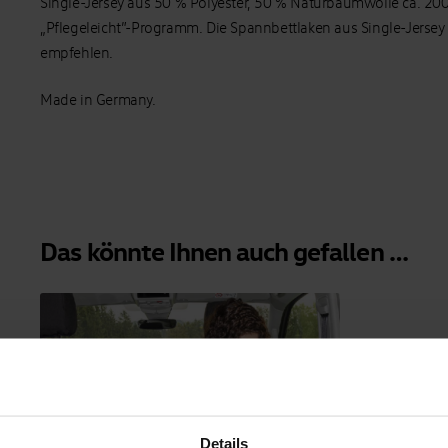
Single-Jersey aus 50 % Polyester, 50 % Naturbaumwolle ca. 20
„Pflegeleicht”-Programm. Die Spannbettlaken aus Single-Jerse
empfehlen.
Made in Germany.
Das könnte Ihnen auch gefallen …
Details