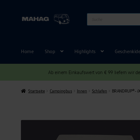
Products
search
Home
Shop
Highlights
Geschenkid
Ab einem Einkaufswert von € 99 liefern wir 
Startseite
Campingbus
Innen
Schlafen
BRANDRUP®- iXT