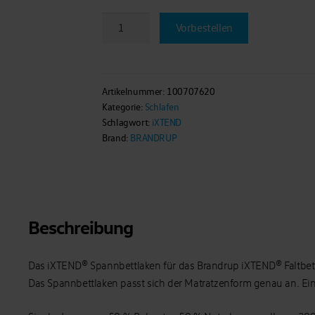
BRANDRUP®-
Vorbestellen
iXTEND®
Spannbettlaken
für
Brandrup-
Artikelnummer:
100707620
Kategorie:
Schlafen
iXTEND
Schlagwort:
iXTEND
Faltbett
Brand:
BRANDRUP
VW
T6/T5
Multivan/California
Beach
Menge
Beschreibung
Das iXTEND® Spannbettlaken für das Brandrup iXTEND® Faltbett 
Das Spannbettlaken passt sich der Matratzenform genau an. E