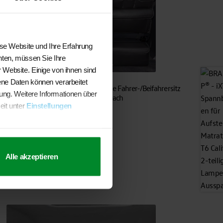
ese Website und Ihre Erfahrung
hten, müssen Sie Ihre
 Website. Einige von ihnen sind
ene Daten können verarbeitet
BRANDRUP®- UTILITY- Rückenlehne Fahrer-/Beifahrersitz
sung. Weitere Informationen über
VW T6.1 Multivan und California Beach
eit unter
Einstellungen
€
184,50
In den Warenkorb
Alle akzeptieren