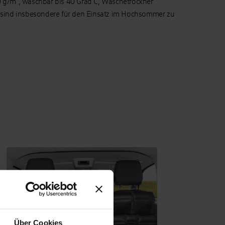
0 g/m², waschbar bis 40 Grad C, Wäschetrockner
y sind insbesondere für den Einsatz im Hochsommer zu
Über Cookies