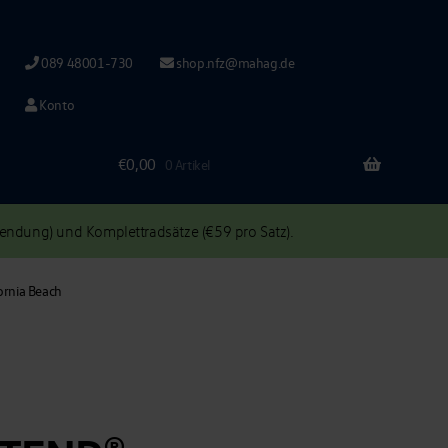
089 48001-730
shop.nfz@mahag.de
Konto
€
0,00
0 Artikel
ndung) und Komplettradsätze (€59 pro Satz).
ornia Beach