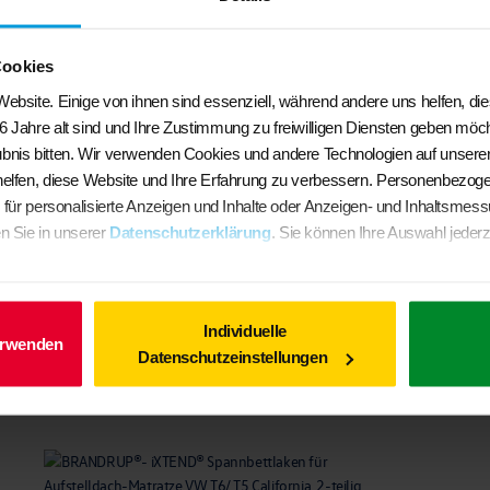
Cookies
ebsite. Einige von ihnen sind essenziell, während andere uns helfen, di
6 Jahre alt sind und Ihre Zustimmung zu freiwilligen Diensten geben möc
bnis bitten. Wir verwenden Cookies und andere Technologien auf unserer
helfen, diese Website und Ihre Erfahrung zu verbessern. Personenbezog
BRANDRUP® – MULTIBOX CarryBag® für VW T6.1/ T6/ T5
. für personalisierte Anzeigen und Inhalte oder Anzeigen- und Inhaltsmes
€
134,51
n Sie in unserer
Datenschutzerklärung
. Sie können Ihre Auswahl jederz
In den Warenkorb
Individuelle
erwenden
Datenschutzeinstellungen
Ähnliche Produkte