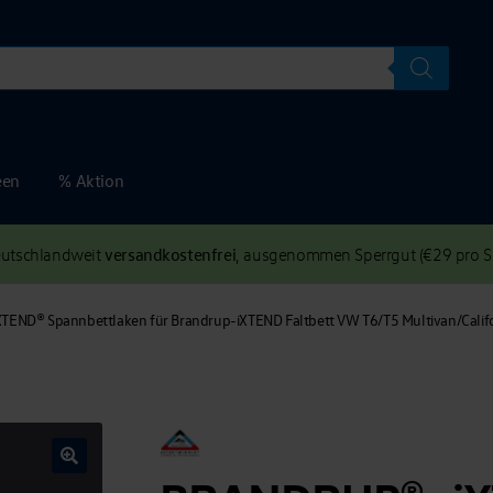
een
% Aktion
versandkostenfrei
deutschlandweit
, ausgenommen Sperrgut (€29 pro Se
END® Spannbettlaken für Brandrup-iXTEND Faltbett VW T6/T5 Multivan/Calif