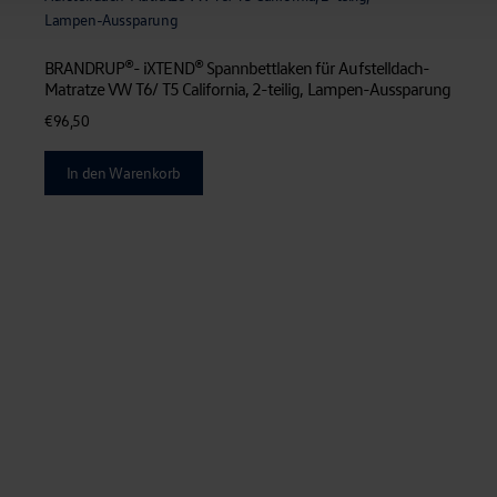
BRANDRUP®- iXTEND® Spannbettlaken für Aufstelldach-
Matratze VW T6/ T5 California, 2-teilig, Lampen-Aussparung
€
96,50
In den Warenkorb