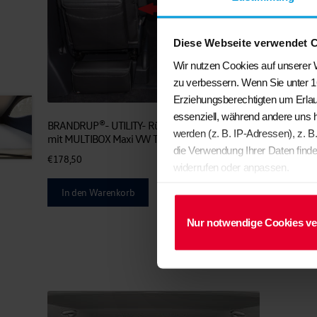
Diese Webseite verwendet 
Wir nutzen Cookies auf unserer W
zu verbessern. Wenn Sie unter 1
Erziehungsberechtigten um Erlau
essenziell, während andere uns 
BRANDRUP®- UTILITY- Rückenlehne Fahrer-/Beifahrersitz
werden (z. B. IP-Adressen), z. B
mit MULTIBOX Maxi VW T6.1 Multivan und California Beach
die Verwendung Ihrer Daten finde
€
178,50
widerrufen oder anpassen.
In den Warenkorb
Nur notwendige Cookies v