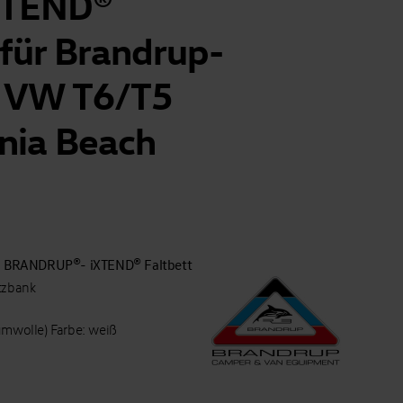
XTEND®
für Brandrup-
t VW T6/T5
rnia Beach
BRANDRUP®- iXTEND® Faltbett
s
tzbank
umwolle) Farbe: weiß