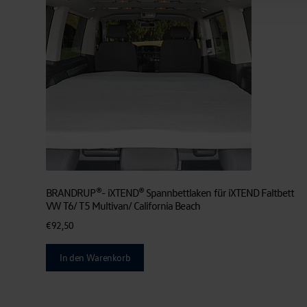
BRANDRUP®- iXTEND® Spannbettlaken für iXTEND Faltbett
VW T6/ T5 Multivan/ California Beach
€
92,50
In den Warenkorb