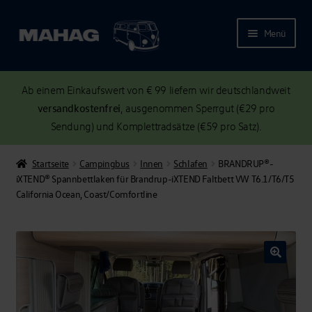
Menü
Ab einem Einkaufswert von € 99 liefern wir deutschlandweit
versandkostenfrei
, ausgenommen Sperrgut (€29 pro
Sendung) und Komplettradsätze (€59 pro Satz).
Startseite
Campingbus
Innen
Schlafen
BRANDRUP®-
iXTEND® Spannbettlaken für Brandrup-iXTEND Faltbett VW T6.1/T6/T5
California Ocean, Coast/Comfortline