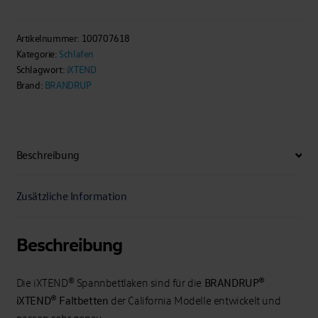
Spannbettlaken
für
Brandrup-
Artikelnummer:
100707618
Kategorie:
Schlafen
iXTEND
Schlagwort:
iXTEND
Faltbett
Brand:
BRANDRUP
VW
T6.1/T6/T5
California
Ocean,
Beschreibung
Coast/Comfortline
Menge
Zusätzliche Information
Beschreibung
BRANDRUP®
Die iXTEND® Spannbettlaken sind für die
iXTEND® Faltbetten
der California Modelle entwickelt und
passen sehr genau.