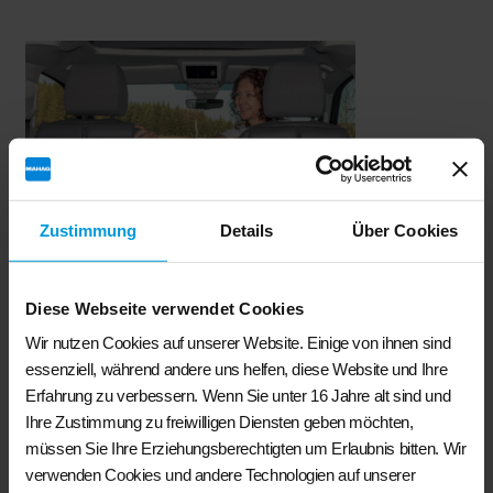
Zustimmung
Details
Über Cookies
Diese Webseite verwendet Cookies
Wir nutzen Cookies auf unserer Website. Einige von ihnen sind
essenziell, während andere uns helfen, diese Website und Ihre
Erfahrung zu verbessern. Wenn Sie unter 16 Jahre alt sind und
BRANDRUP®- UTILITY- Rückenlehne Fahrersitz mit MULTIBOX für
Ihre Zustimmung zu freiwilligen Diensten geben möchten,
alle T6.1/ T6/ T5 California Modellen mit Campingvollausstattung
müssen Sie Ihre Erziehungsberechtigten um Erlaubnis bitten. Wir
€
174,50
verwenden Cookies und andere Technologien auf unserer