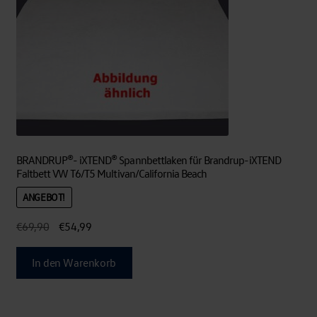
BRANDRUP®- iXTEND® Spannbettlaken für Brandrup-iXTEND
Faltbett VW T6/T5 Multivan/California Beach
ANGEBOT!
Ursprünglicher
Aktueller
€
69,90
€
54,99
Preis
Preis
war:
ist:
In den Warenkorb
€69,90
€54,99.