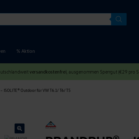
een
% Aktion
versandkostenfrei
deutschlandweit
, ausgenommen Sperrgut (€29 pro Se
 ISOLITE® Outdoor für VW T6.1/ T6/ T5