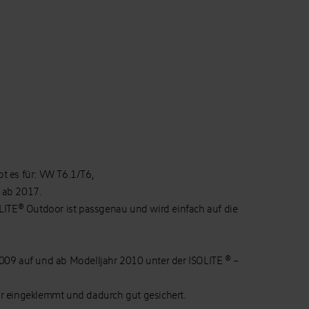
t es für: VW T6.1/T6,
 ab 2017.
OLITE® Outdoor ist passgenau und wird einfach auf die
009 auf und ab Modelljahr 2010 unter der ISOLITE ® –
or eingeklemmt und dadurch gut gesichert.