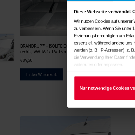
Diese Webseite verwendet 
Wir nutzen Cookies auf unserer W
zu verbessern. Wenn Sie unter 1
Erziehungsberechtigten um Erlau
essenziell, während andere uns 
BRANDRUP® – ISOLITE Extreme® Seitenfenster C-D-Säule
werden (z. B. IP-Adressen), z. B
rechts, VW T6.1/ T6/ T5 mit kurzem Radstand
die Verwendung Ihrer Daten finde
€
84,50
widerrufen oder anpassen.
In den Warenkorb
Nur notwendige Cookies v