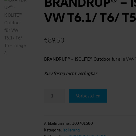
BRANDRUP® – IS
VW T6.1/ T6/ T
€
89,50
BRANDRUP® – ISOLITE® Outdoor
für alle VW-
Kurzfristig nicht verfügbar
BRANDRUP®
Vorbestellen
-
ISOLITE®
Outdoor
für
Artikelnummer:
100701580
Kategorie:
Isolierung
VW