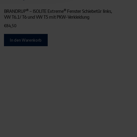
BRANDRUP® – ISOLITE Extreme® Fenster Schiebetür links,
VW T6.1/ T6 und VW T5 mit PKW-Verkleidung
€
84,50
In den Warenkorb