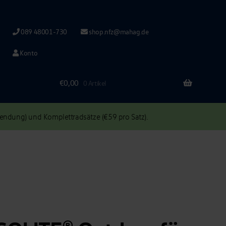
089 48001-730
shop.nfz@mahag.de
Konto
€
0,00
0 Artikel
ndung) und Komplettradsätze (€59 pro Satz).