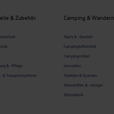
teile & Zubehör
Camping & Wander
icherheit
Töpfe & -Geschirr
ronik
Campinghilfsmittel
Campingmöbel
ung & -Pflege
Isomatten
- & Transportsysteme
Toiletten & Duschen
Wasserfilter & -reiniger
Zeltzubehör