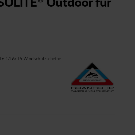
OLITE® Outdoor für
5
 T6.1/T6/ T5 Windschutzscheibe