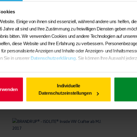
Cookies
ebsite. Einige von ihnen sind essenziell, während andere uns helfen, di
6 Jahre alt sind und Ihre Zustimmung zu freiwilligen Diensten geben möc
bnis bitten. Wir verwenden Cookies und andere Technologien auf unserer
helfen, diese Website und Ihre Erfahrung zu verbessern. Personenbezog
BRANDRUP® – ISOLITE Extreme® für Heckklappenfenster
. für personalisierte Anzeigen und Inhalte oder Anzeigen- und Inhaltsmes
VW-T6/ T6.1
n Sie in unserer
Datenschutzerklärung
. Sie können Ihre Auswahl jederz
€
142,50
In den Warenkorb
Individuelle
erwenden
Datenschutzeinstellungen
Ähnliche Produkte