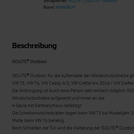
Schlagwörter:
ISOLITE ®
,
ISOLITE® Outdoor
T6.1/
Brand:
BRANDRUP
T6/
T5
Menge
Beschreibung
ISOLITE® Outdoor
ISOLITE® Outdoor für die Außenseite der Windschutzscheibe gib
VW T5, VW T4, VW Caddy 4/3, VW Crafter bis 2016 / VW Crafter
Die Anbringung ist durch eine Person sehr einfach möglich: IS
Windschutzscheibe aufgesetzt und innen an der
A-Säule mit Klettverschluss befestigt.
Die Scheibenwischerblätter liegen beim VW T5 bis Modelljahr 2
Matte beim VW T6 beliebig.
Beim Schließen der Tür wird die Halterung der ISOLITE® Outdo