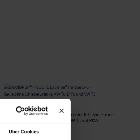
BRANDRUP® – ISOLITE Extreme® Fenster B-C-Säule ohne
Schiebetür links, VW T6.1/ T6 und VW T5 mit PKW-
Verkleidung
Über Cookies
€
84,50