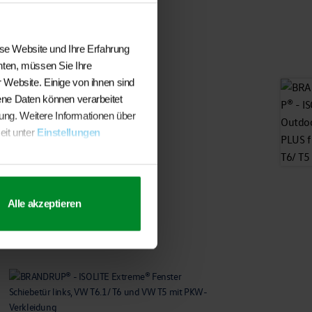
In den Warenkorb
ese Website und Ihre Erfahrung
hten, müssen Sie Ihre
 Website. Einige von ihnen sind
ene Daten können verarbeitet
sung. Weitere Informationen über
eit unter
Einstellungen
Alle akzeptieren