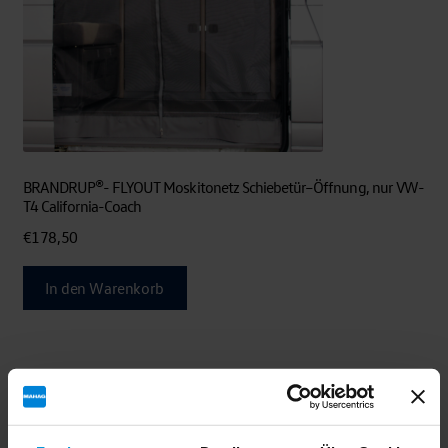
BRANDRUP®- FLYOUT Moskitonetz Schiebetür–Öffnung, nur VW-
T4 California-Coach
€
178,50
In den Warenkorb
Ähnliche Produkte