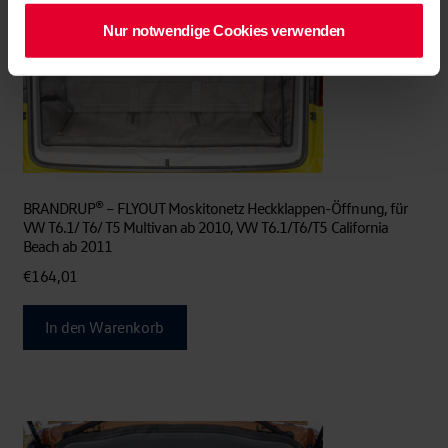
Nur notwendige Cookies verwenden
BRANDRUP® – FLYOUT Moskitonetz Heckklappen-Öffnung, für
VW T6.1/ T6/ T5 Multivan ab 2010, VW T6.1/T6/T5 California
Beach ab 2011
€
164,01
In den Warenkorb