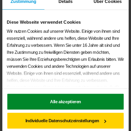
Zustimmung
Details
Über Cookies
Diese Webseite verwendet Cookies
Wir nutzen Cookies auf unserer Website. Einige von ihnen sind
BRANDRUP®- FLYOUT Moskitonetz Schiebefenster links, VW T6.1/
essenziell, während andere uns helfen, diese Website und Ihre
T6/ T5 alle Multivan (Startline ab 2010), nur in Schiebetür
Erfahrung zu verbessern. Wenn Sie unter 16 Jahre alt sind und
€
79,50
Ihre Zustimmung zu freiwilligen Diensten geben möchten,
müssen Sie Ihre Erziehungsberechtigten um Erlaubnis bitten. Wir
In den Warenkorb
verwenden Cookies und andere Technologien auf unserer
Website. Einige von ihnen sind essenziell, während andere uns
helfen, diese Website und Ihre Erfahrung zu verbessern.
Personenbezogene Daten können verarbeitet werden (z. B. IP-
Adressen), z. B. für personalisierte Anzeigen und Inhalte oder
Anzeigen- und Inhaltsmessung. Weitere Informationen über die
Alle akzeptieren
Verwendung Ihrer Daten finden Sie in unserer
Datenschutzerklärung
. Sie können Ihre Auswahl jederzeit unter
Individuelle Datenschutzeinstellungen
Einstellungen
widerrufen oder anpassen.