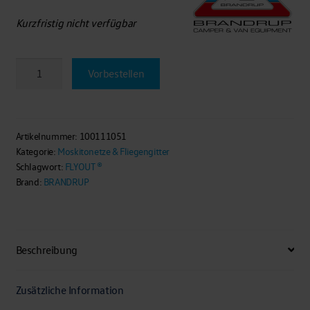
Kurzfristig nicht verfügbar
BRANDRUP®-
Vorbestellen
FLYOUT
Moskitonetz
Heckklappen–
Öffnung,
Artikelnummer:
100111051
Kategorie:
Moskitonetze & Fliegengitter
nur
Schlagwort:
FLYOUT ®
VW-
Brand:
BRANDRUP
T4
California-
Coach
Menge
Beschreibung
Zusätzliche Information