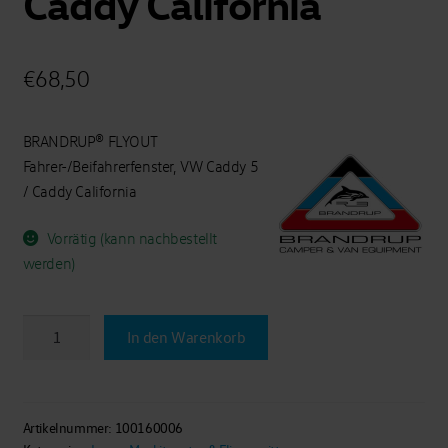
Caddy California
€
68,50
BRANDRUP® FLYOUT
Fahrer-/Beifahrerfenster, VW Caddy 5
/ Caddy California
Vorrätig (kann nachbestellt
werden)
BRANDRUP®
In den Warenkorb
-
FLYOUT
Moskitonetz
Fahrer-/Beifahrerfenster
Artikelnummer:
100160006