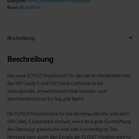
Kategorien:
Innen
,
Moskitonetze & Fliegengitter
VW-
Brand:
BRANDRUP
Caddy
5
/
Caddy
Beschreibung
California
Menge
Beschreibung
Das neue FLYOUT Moskitonetz für das Fahrer-/Beifahrerfenster
des VW Caddy 5 und VW Caddy California ist der
wirkungsvolle, umweltfreundlichste Insekten- und
Stechmückenschutz für Tag und Nacht.
Die FLYOUT Moskitonetze für die Fahrerhausfenster sind beim
VW Caddy 5 besonders sinnvoll, wenn eine gute Durchlüftung
des Fahrzeugs gewünscht wird oder notwendig ist: Das
Fahrzeug kann durch den Einsatz der FLYOUT Moskitonetze für