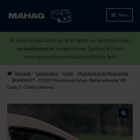
Menü
Ab einem Einkaufswert von € 99 liefern wir deutschlandweit
versandkostenfrei
, ausgenommen Sperrgut (€29 pro
Sendung) und Komplettradsätze (€59 pro Satz).
Startseite
Campingbus
Innen
Moskitonetze & Fliegengitter
BRANDRUP® – FLYOUT Moskitonetz Fahrer-/Beifahrerfenster VW-
Caddy 5 / Caddy California