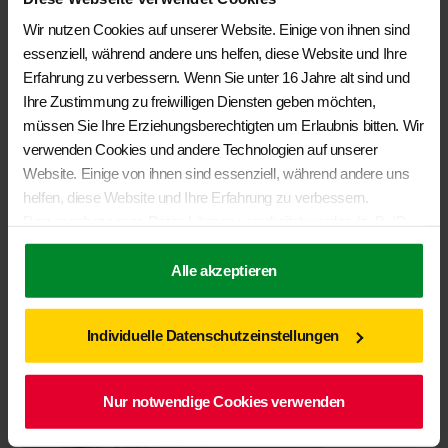
€
19,50
Wir nutzen Cookies auf unserer Website. Einige von ihnen sind
essenziell, während andere uns helfen, diese Website und Ihre
In den Warenkorb
Erfahrung zu verbessern. Wenn Sie unter 16 Jahre alt sind und
Ihre Zustimmung zu freiwilligen Diensten geben möchten,
müssen Sie Ihre Erziehungsberechtigten um Erlaubnis bitten. Wir
verwenden Cookies und andere Technologien auf unserer
Website. Einige von ihnen sind essenziell, während andere uns
helfen, diese Website und Ihre Erfahrung zu verbessern.
Personenbezogene Daten können verarbeitet werden (z. B. IP-
Adressen), z. B. für personalisierte Anzeigen und Inhalte oder
Anzeigen- und Inhaltsmessung. Weitere Informationen über die
Alle akzeptieren
Verwendung Ihrer Daten finden Sie in unserer
Datenschutzerklärung
. Sie können Ihre Auswahl jederzeit unter
Individuelle Datenschutzeinstellungen
Einstellungen
widerrufen oder anpassen.
Nur notwendige Cookies verwenden