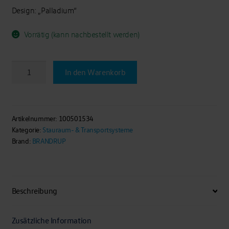
Design: „Palladium“
Vorrätig (kann nachbestellt werden)
BRANDRUP®
In den Warenkorb
-
FLEXBAG
Heckladeraum
für
Artikelnummer:
100501534
Kategorie:
Stauraum- & Transportsysteme
VW
Brand:
BRANDRUP
T6.1/
T6/
T5
Beach/Multivan
Beschreibung
Menge
Zusätzliche Information