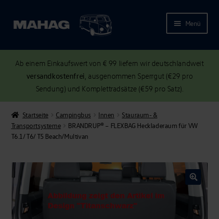
Menü
Ab einem Einkaufswert von € 99 liefern wir deutschlandweit
versandkostenfrei
, ausgenommen Sperrgut (€29 pro
Sendung) und Komplettradsätze (€59 pro Satz).
Startseite
Campingbus
Innen
Stauraum- &
Transportsysteme
BRANDRUP® – FLEXBAG Heckladeraum für VW
T6.1/ T6/ T5 Beach/Multivan