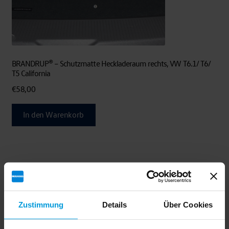
BRANDRUP® – Schutzmatte Heckladeraum rechts, VW T6.1/ T6/
T5 California
€
58,00
In den Warenkorb
Zustimmung
Details
Über Cookies