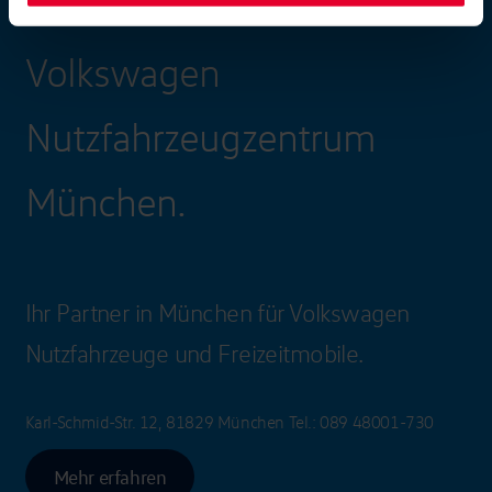
Volkswagen
Nutzfahrzeugzentrum
München.
Ihr Partner in München für Volkswagen
Nutzfahrzeuge und Freizeitmobile.
Karl-Schmid-Str. 12, 81829 München
Tel.:
089 48001-730
Mehr erfahren