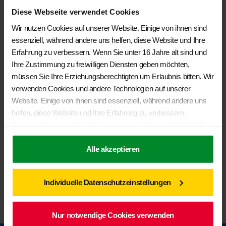
Diese Webseite verwendet Cookies
Wir nutzen Cookies auf unserer Website. Einige von ihnen sind
essenziell, während andere uns helfen, diese Website und Ihre
Erfahrung zu verbessern. Wenn Sie unter 16 Jahre alt sind und
Ihre Zustimmung zu freiwilligen Diensten geben möchten,
müssen Sie Ihre Erziehungsberechtigten um Erlaubnis bitten. Wir
verwenden Cookies und andere Technologien auf unserer
Website. Einige von ihnen sind essenziell, während andere uns
BRANDRUP® – Veloursteppich Fahrerhaus VW- T6 Multivan,
helfen, diese Website und Ihre Erfahrung zu verbessern.
California Beach, Ocean, Coast
Personenbezogene Daten können verarbeitet werden (z. B. IP-
€
154,00
Adressen), z. B. für personalisierte Anzeigen und Inhalte oder
Anzeigen- und Inhaltsmessung. Weitere Informationen über die
Alle akzeptieren
In den Warenkorb
Verwendung Ihrer Daten finden Sie in unserer
Datenschutzerklärung
. Sie können Ihre Auswahl jederzeit unter
Individuelle Datenschutzeinstellungen
Einstellungen
widerrufen oder anpassen.
Nur notwendige Cookies verwenden