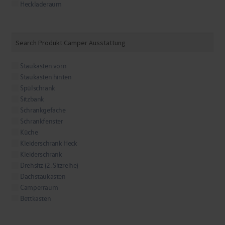
Heckladeraum
T6.1 Multivan
Heckklappe
T7
Fahrgastraum
T7 California
Fahrertür
T7 Multivan
Fahrersitz
Fahrerhaustür rechts
Staukasten vorn
Fahrerhaustür links
Staukasten hinten
Fahrerhausfenster
Spülschrank
Fahrerhaus
Sitzbank
Fahrerfenster
Schrankgefache
Dach
Schrankfenster
Beifahrertür
Küche
Beifahrersitz
Kleiderschrank Heck
Beifahrerfenster
Kleiderschrank
Aufstellfenster links
Drehsitz (2. Sitzreihe)
Dachstaukasten
Camperraum
Bettkasten
Außenbereich
Aufstelldach