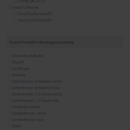
Crafter (ab 2017)
Grand California
Grand California 600
Grand California 680
ID. Buzz
T4
T4 California
T4 California Coach
T5
Windschutzscheibe
California Beach
Türgriff
California Comfortline
Stoßfänger
T5 Multivan
Sitzbank
T6
Seitenfenster Schiebetür rechts
T6 California Beach
Seitenfenster Schiebetür links
T6 California Coast
Seitenfenster C-D-Säule rechts
T6 California Ocean
Seitenfenster C-D-Säule links
T6 Multivan
Schiebetür rechts
T6.1
Schiebefenster rechts
T6.1 California Beach
Schiebefenster links
T6.1 California Coast
Räder
T6.1 California Ocean