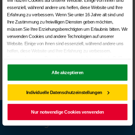
Faltwasserbehälter
essenziell, während andere uns helfen, diese Website und Ihre
Valley/Palladium
Ausgleichskeile
Erfahrung zu verbessern. Wenn Sie unter 16 Jahre alt sind und
Titanschwarz
AIR-SAFE
Single Jersey
Ihre Zustimmung zu freiwilligen Diensten geben möchten,
4TOP
Quadratic
müssen Sie Ihre Erziehungsberechtigten um Erlaubnis bitten. Wir
Palladium
verwenden Cookies und andere Technologien auf unserer
Nicki-Plüsch
Website. Einige von ihnen sind essenziell, während andere uns
Mixed Dots
helfen, diese Website und Ihre Erfahrung zu verbessern.
Leder Titanschwarz
Personenbezogene Daten können verarbeitet werden (z. B. IP-
Leder Raven
Adressen), z. B. für personalisierte Anzeigen und Inhalte oder
Leder Palladium
Anzeigen- und Inhaltsmessung. Weitere Informationen über die
Alle akzeptieren
Circuit/Titanschwarz
Verwendung Ihrer Daten finden Sie in unserer
Circuit/Palladium
Datenschutzerklärung
. Sie können Ihre Auswahl jederzeit unter
Individuelle Datenschutzeinstellungen
Einstellungen
widerrufen oder anpassen.
Nur notwendige Cookies verwenden
Volkswagen